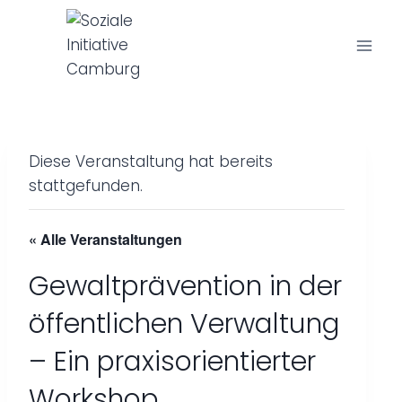
Z
u
m
I
n
h
a
Diese Veranstaltung hat bereits
l
stattgefunden.
t
s
« Alle Veranstaltungen
p
r
Gewaltprävention in der
i
öffentlichen Verwaltung
n
g
– Ein praxisorientierter
e
Workshop
n