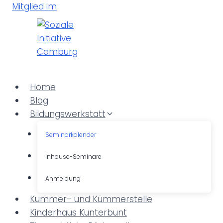
Z
Mitglied im
u
m
I
n
h
a
Home
l
Blog
t
Bildungswerkstatt
s
Seminarkalender
p
r
Inhouse-Seminare
i
Anmeldung
n
g
Kummer- und Kümmerstelle
e
Kinderhaus Kunterbunt
n