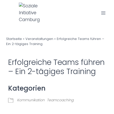
Z
u
m
I
n
h
Startseite
»
Veranstaltungen
» Erfolgreiche Teams führen –
a
Ein 2-tägiges Training
l
t
Erfolgreiche Teams führen
s
– Ein 2-tägiges Training
p
r
i
n
g
Kommunikation
Teamcoaching
e
n