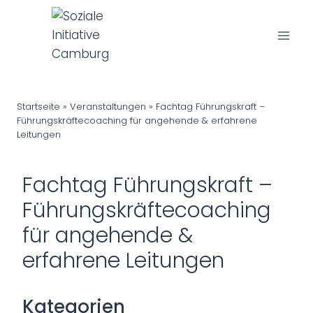
Z
u
m
I
n
h
Startseite
»
Veranstaltungen
» Fachtag Führungskraft –
a
Führungskräftecoaching für angehende & erfahrene
Leitungen
l
t
s
Fachtag Führungskraft –
p
Führungskräftecoaching
r
für angehende &
i
n
erfahrene Leitungen
g
e
n