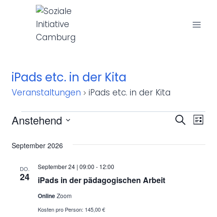
Z
u
m
I
n
h
iPads etc. in der Kita
a
Veranstaltungen
iPads etc. in der Kita
l
t
V
Anstehend
V
V
S
s
L
u
D
e
p
i
e
e
c
September 2026
a
r
s
r
h
r
r
t
t
i
September 24 | 09:00
-
12:00
e
DO.
a
u
e
n
24
a
a
iPads in der pädagogischen Arbeit
m
n
g
Online
Zoom
w
n
n
e
s
Kosten pro Person: 145,00 €
ä
n