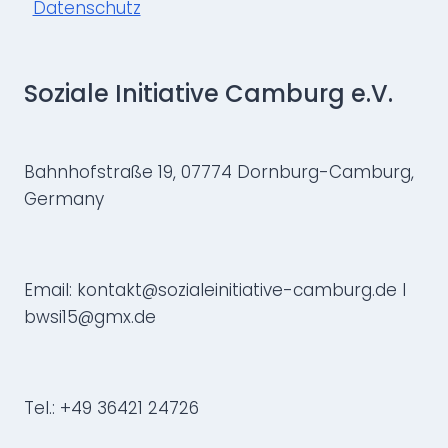
g
Datenschutz
a
Soziale Initiative Camburg e.V.
t
i
Bahnhofstraße 19, 07774 Dornburg-Camburg,
o
Germany
n
Email: kontakt@sozialeinitiative-camburg.de I
bwsi15@gmx.de
Tel.: +49 36421 24726