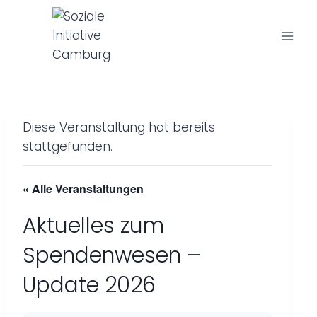
Z
u
m
I
n
h
a
Diese Veranstaltung hat bereits
l
stattgefunden.
t
s
« Alle Veranstaltungen
p
r
Aktuelles zum
i
Spendenwesen –
n
g
Update 2026
e
n