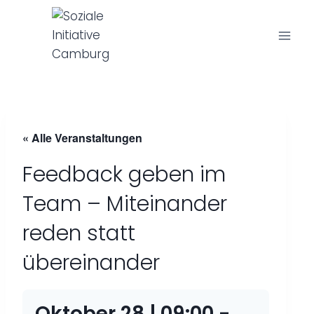
Z
u
m
I
n
h
a
« Alle Veranstaltungen
l
t
Feedback geben im
s
p
Team – Miteinander
r
reden statt
i
n
übereinander
g
e
Oktober 28 | 09:00
-
n