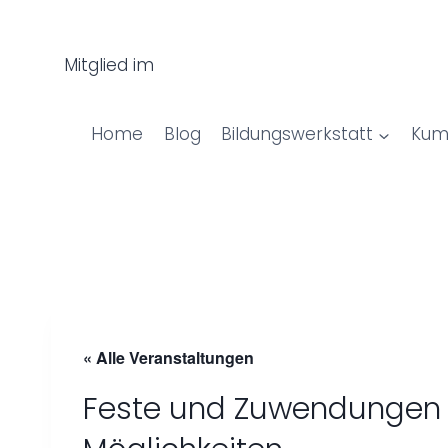
Z
u
Mitglied im
m
I
n
Home
Blog
Bildungswerkstatt
Kum
h
a
l
t
s
p
r
i
« Alle Veranstaltungen
n
g
Feste und Zuwendungen 
e
n