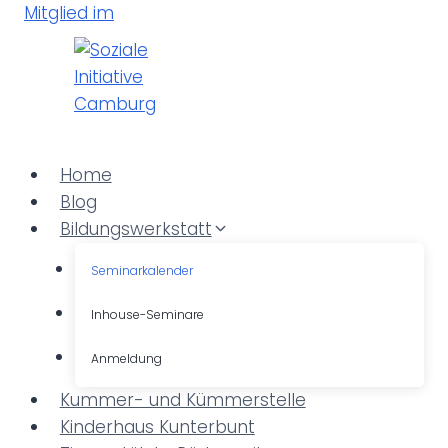
Z
Mitglied im
u
m
I
n
h
a
Home
l
Blog
t
Bildungswerkstatt
s
Seminarkalender
p
r
Inhouse-Seminare
i
Anmeldung
n
g
Kummer- und Kümmerstelle
e
Kinderhaus Kunterbunt
n