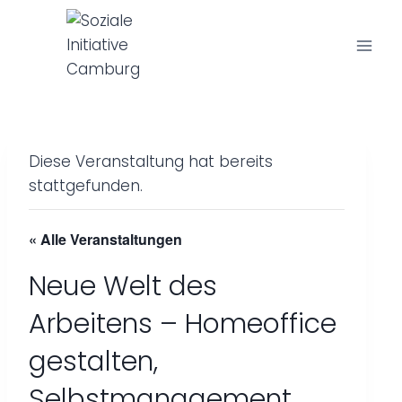
Z
u
m
I
n
h
a
Diese Veranstaltung hat bereits
l
stattgefunden.
t
s
« Alle Veranstaltungen
p
r
Neue Welt des
i
Arbeitens – Homeoffice
n
g
gestalten,
e
Selbstmanagement
n