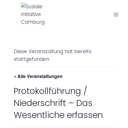
Z
u
m
I
n
h
a
Diese Veranstaltung hat bereits
l
stattgefunden.
t
s
« Alle Veranstaltungen
p
r
Protokollführung /
i
Niederschrift – Das
n
g
Wesentliche erfassen
e
n