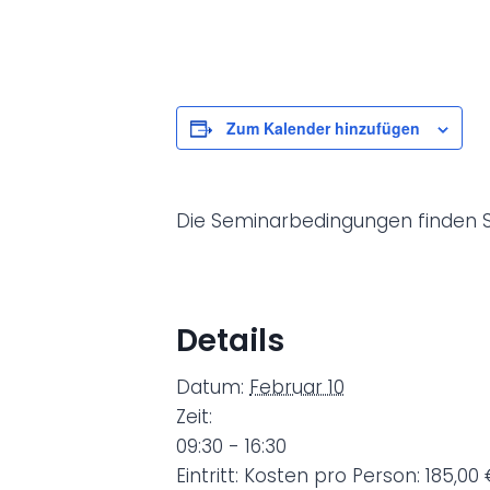
d
i
n
g
Zum Kalender hinzufügen
u
n
g
e
Die Seminarbedingungen finden 
n
-
Details
Datum:
Februar 10
Zeit:
09:30 - 16:30
Eintritt:
Kosten pro Person: 185,00