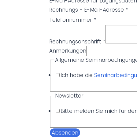
E-Mail-Adresse für Zugangsdaten
K
Rechnungs - E-Mail-Adresse
*
o
Telefonnummer
*
n
t
Rechnungsanschrift
*
a
k
Anmerkungen
t
Allgemeine Seminarbedingun
S
e
Ich habe die
Seminarbeding
m
i
Newsletter
n
a
Bitte melden Sie mich für de
r
b
e
Absenden