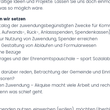
fältige Ideen und Projekte. Lassen Sie uns doch einma
was so möglich wäre.
 wir setzen
atalog der zuwendungsbegünstigten Zwecke für Ko
h-, Aufwands-, Rück-, Anlassspenden, Spendenkassen
 zur Nutzung von Zuwendung, Spender erreichen
, Gestaltung von Abläufen und Formularwesen
che Bezüge
etrages und der Ehrenamtspauschale – spart Soziala
r darüber reden, Betrachtung der Gemeinde und Einr
nsoren?
en Zuwendung – Akquise macht viele Arbeit und rech
enn was schief geht.
Spenden nutzen, einwerben (wollen), möchten Überbli