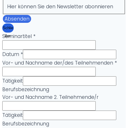
Hier können Sie den Newsletter abonnieren
Absenden
Schlie
Seminartitel
*
ßen
Datum
*
Vor- und Nachname der/des Teilnehmenden
*
Tätigkeit
Berufsbezeichnung
Vor- und Nachname 2. Teilnehmende/r
T
Tätigkeit
ä
Berufsbezeichnung