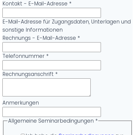
t
Kontakt - E-Mail-Adresse
*
i
g
E-Mail-Adresse für Zugangsdaten, Unterlagen und
k
sonstige Informationen
e
Rechnungs - E-Mail-Adresse
*
i
t
Telefonnummer
*
N
e
Rechnungsanschrift
*
w
s
l
e
Anmerkungen
t
t
Allgemeine Seminarbedingungen
*
e
r