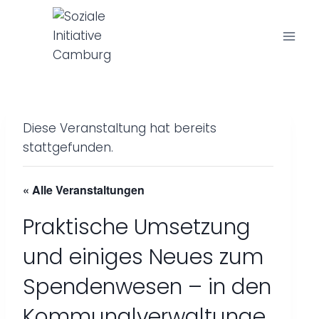
Z
u
m
I
n
h
a
Diese Veranstaltung hat bereits
l
stattgefunden.
t
s
« Alle Veranstaltungen
p
r
Praktische Umsetzung
i
und einiges Neues zum
n
g
Spendenwesen – in den
e
Kommunalverwaltunge
n