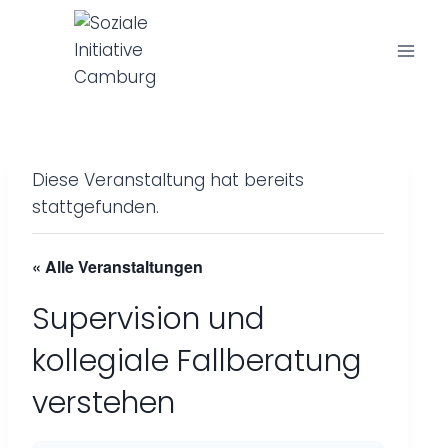
Z
u
m
I
n
h
a
Diese Veranstaltung hat bereits
l
stattgefunden.
t
s
« Alle Veranstaltungen
p
r
Supervision und
i
kollegiale Fallberatung
n
g
verstehen
e
n