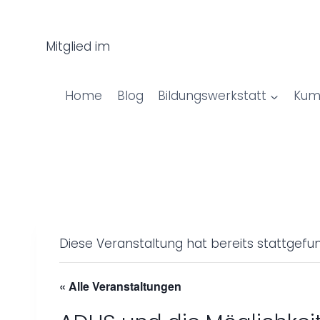
Z
u
Mitglied im
m
I
n
Home
Blog
Bildungswerkstatt
Kum
h
a
l
t
s
p
r
i
Diese Veranstaltung hat bereits stattgefu
n
g
« Alle Veranstaltungen
e
n