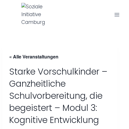
Z
u
m
I
n
h
a
« Alle Veranstaltungen
l
t
Starke Vorschulkinder –
s
p
Ganzheitliche
r
Schulvorbereitung, die
i
n
begeistert – Modul 3:
g
Kognitive Entwicklung
e
n